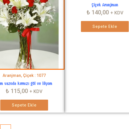
Çiçek Aranjman
₺
140,00
+ KDV
Sepete Ekle
Aranjman, Çiçek : 1077
m vazoda kırmızı gül ve lilyum
₺
115,00
+ KDV
Sepete Ekle