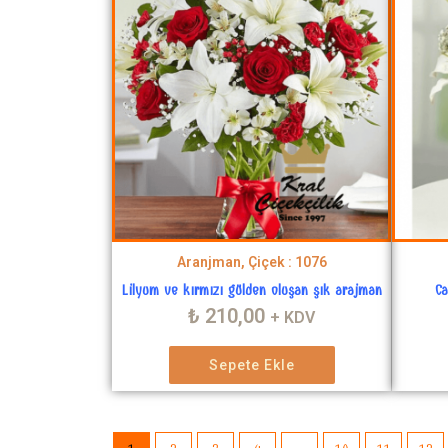
Aranjman, Çiçek : 1076
Lilyum ve kırmızı gülden oluşan şık arajman
Ca
₺
210,00
+ KDV
Sepete Ekle