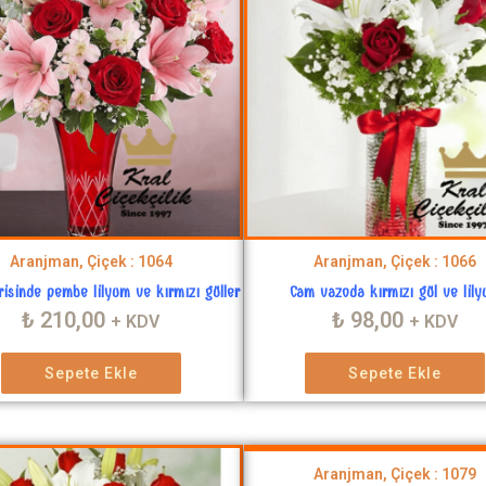
Aranjman, Çiçek : 1064
Aranjman, Çiçek : 1066
risinde pembe lilyum ve kırmızı güller
Cam vazoda kırmızı gül ve lil
₺
210,00
₺
98,00
+ KDV
+ KDV
Sepete Ekle
Sepete Ekle
Aranjman, Çiçek : 1079