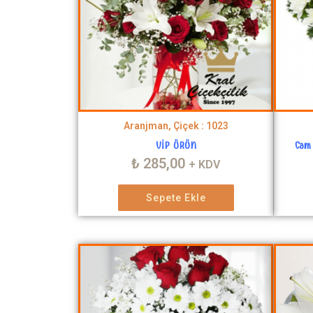
Aranjman, Çiçek : 1023
VİP ÜRÜN
Cam 
₺
285,00
+ KDV
Sepete Ekle