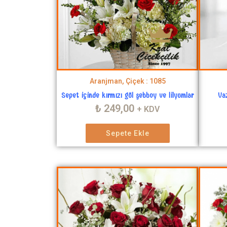
Aranjman, Çiçek : 1085
Sepet içinde kırmızı gül şebboy ve lilyumlar
Va
₺
249,00
+ KDV
Sepete Ekle