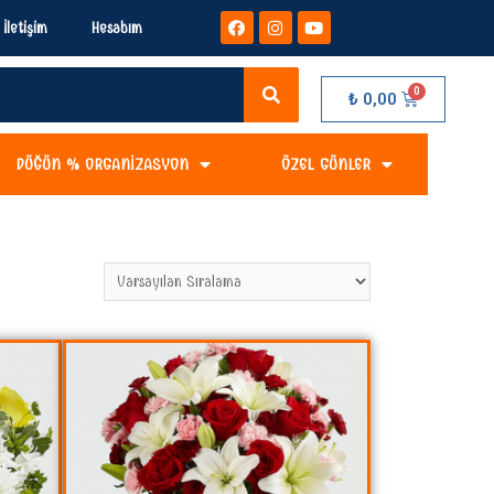
İletişim
Hesabım
₺
0,00
DÜĞÜN % ORGANIZASYON
ÖZEL GÜNLER