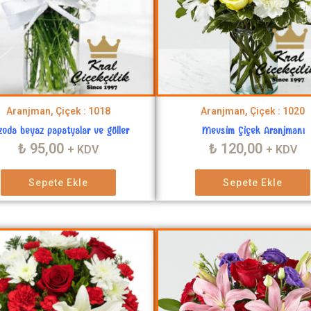
Aranjman, Çiçek : 1018
Aranjman, Çiçek : 1020
zoda beyaz papatyalar ve güller
Mevsim Çiçek Aranjmanı
₺
95,00
₺
120,00
+ KDV
+ KDV
Sepete Ekle
Sepete Ekle