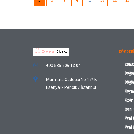
1
2
3
4
…
10
11
12
GÖNDER
Cena
+90 535 506 13 04
Doğu
Marmara Caddesi No 17/ B
Düğün
Esenyalı/ Pendik / İstanbul
Geçmi
Özür 
Seni
Yeni 
Yeni 