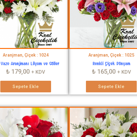
Aranjman, Çiçek : 1024
Aranjman, Çiçek : 1025
Vazo Aranjmanı Lilyum ve Güller
Renkli Çiçek Dünyam
₺
179,00
₺
165,00
+ KDV
+ KDV
Sepete Ekle
Sepete Ekle