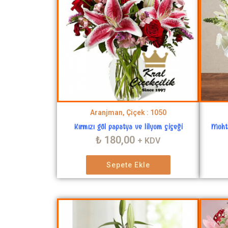
Aranjman, Çiçek : 1050
Kırmızı gül papatya ve lilyum çiçeği
Muhte
₺
180,00
+ KDV
Sepete Ekle