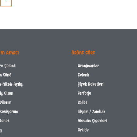
→
IM AMACI
ÜRÜNE GÖRE
ze Çelenk
Aranjmanlar
m Günü
Çelenk
-Nikah-Açılış
Çiçek Buketleri
ş Olsun
Ferforje
Dilerim
Güller
 Seviyorum
Lilyum / Zambak
Bebek
Mevsim Çiçekleri
İş
Orkide