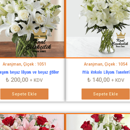
Aranjman, Çiçek : 1051
Aranjman, Çiçek : 1054
şem beyaz lilyum ve beyaz güller
Mis Kokulu Lilyum Taneleri
₺
200,00
₺
140,00
+ KDV
+ KDV
Sepete Ekle
Sepete Ekle