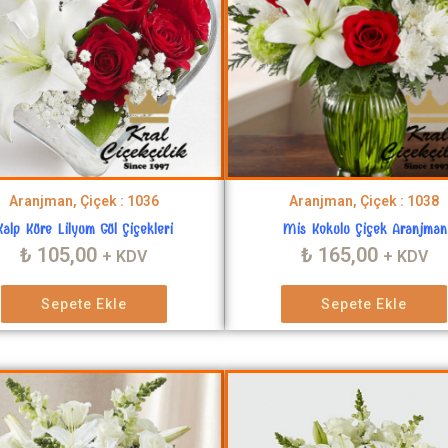
Aranjman, Çiçek : 1036
Aranjman, Çiçek : 1038
Kalp Küre Lilyum Gül Çiçekleri
Mis Kokulu Çiçek Aranjman
₺
105,00
₺
165,00
+ KDV
+ KDV
Sepete Ekle
Sepete Ekle