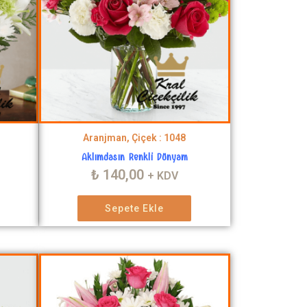
Aranjman, Çiçek : 1048
Aklımdasın Renkli Dünyam
₺
140,00
+ KDV
Sepete Ekle