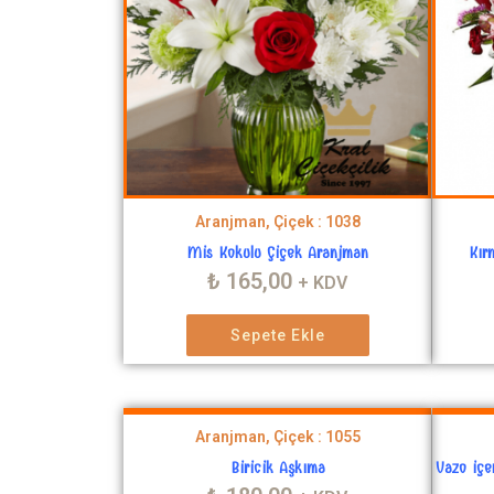
Aranjman, Çiçek : 1038
Mis Kokulu Çiçek Aranjman
Kır
₺
165,00
+ KDV
Sepete Ekle
Aranjman, Çiçek : 1055
Biricik Aşkıma
Vazo içe