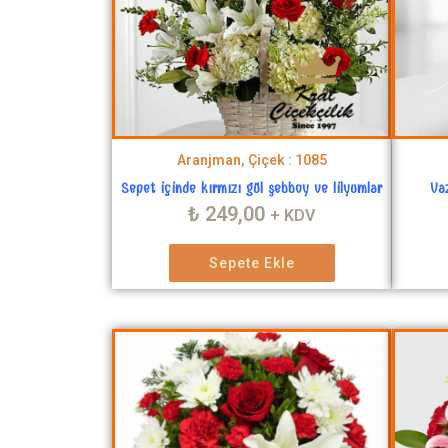
Aranjman, Çiçek : 1085
Sepet içinde kırmızı gül şebboy ve lilyumlar
Va
₺
249,00
+ KDV
Sepete Ekle