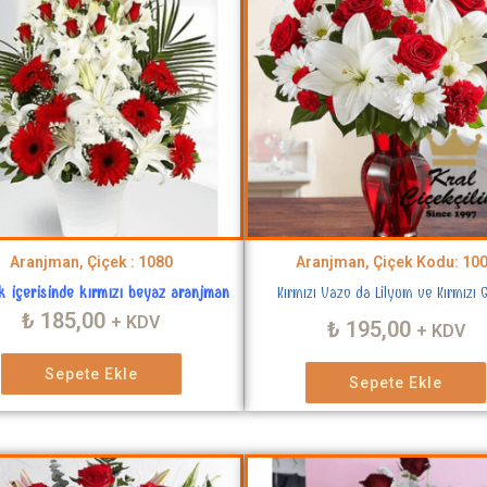
Aranjman, Çiçek : 1080
Aranjman, Çiçek Kodu: 10
k içerisinde kırmızı beyaz aranjman
Kırmızı Vazo da Lilyum ve Kırmızı G
₺
185,00
+ KDV
₺
195,00
+ KDV
Sepete Ekle
Sepete Ekle