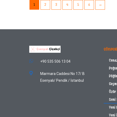
1
2
3
4
5
6
→
GÖNDER
Cena
+90 535 506 13 04
Doğu
Marmara Caddesi No 17/ B
Düğün
Esenyalı/ Pendik / İstanbul
Geçmi
Özür 
Seni
Yeni 
Yeni 