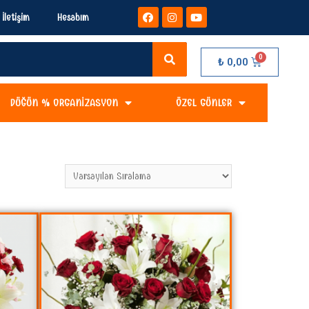
İletişim
Hesabım
₺
0,00
DÜĞÜN % ORGANIZASYON
ÖZEL GÜNLER