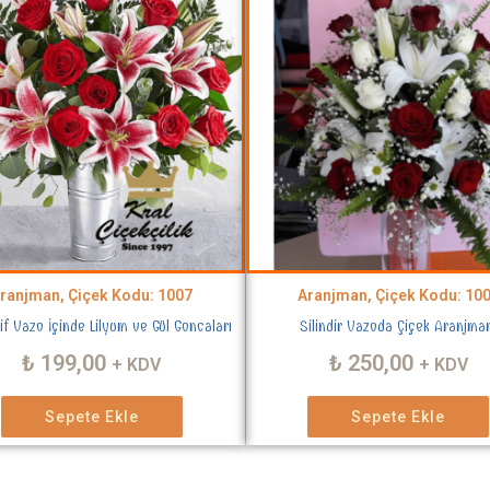
ranjman, Çiçek Kodu: 1007
Aranjman, Çiçek Kodu: 10
if Vazo İçinde Lilyum ve Gül Goncaları
Silindir Vazoda Çiçek Aranjma
₺
199,00
₺
250,00
+ KDV
+ KDV
Sepete Ekle
Sepete Ekle