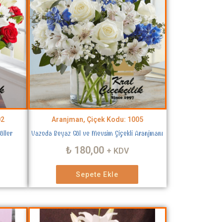
02
Aranjman, Çiçek Kodu: 1005
üller
Vazoda Beyaz Gül ve Mevsim Çiçekli Aranjmanı
₺
180,00
+ KDV
Sepete Ekle