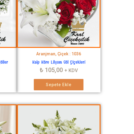
Aranjman, Çiçek : 1036
üller
Kalp Küre Lilyum Gül Çiçekleri
₺
105,00
+ KDV
Sepete Ekle