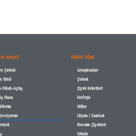
IM AMACI
ÜRÜNE GÖRE
ze Çelenk
Aranjmanlar
m Günü
Çelenk
-Nikah-Açılış
Çiçek Buketleri
ş Olsun
Ferforje
Dilerim
Güller
 Seviyorum
Lilyum / Zambak
Bebek
Mevsim Çiçekleri
İş
Orkide