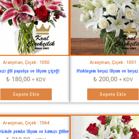
Aranjman, Çiçek : 1050
Aranjman, Çiçek : 1051
mızı gül papatya ve lilyum çiçeği
Muhteşem beyaz lilyum ve beyaz 
₺
180,00
₺
200,00
+ KDV
+ KDV
Sepete Ekle
Sepete Ekle
Aranjman, Çiçek : 1064
risinde pembe lilyum ve kırmızı güller