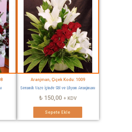
08
Aranjman, Çiçek Kodu: 1009
nı
Seramik Vazo İçinde Gül ve Lilyum Aranjmanı
₺
150,00
+ KDV
Sepete Ekle