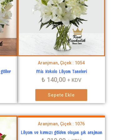
Aranjman, Çiçek : 1054
güller
Mis Kokulu Lilyum Taneleri
₺
140,00
+ KDV
Sepete Ekle
Aranjman, Çiçek : 1076
Lilyum ve kırmızı gülden oluşan şık arajman