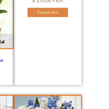
₺
210,00
+ KDV
Sepete Ekle
yum