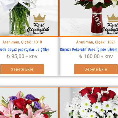
Aranjman, Çiçek : 1018
Aranjman, Çiçek : 1021
zoda beyaz papatyalar ve güller
Kırmızı Dekoratif Vazo İçinde Lilyum 
₺
95,00
₺
160,00
+ KDV
+ KDV
Sepete Ekle
Sepete Ekle