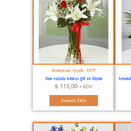
Aranjman, Çiçek : 1077
Cam vazoda kırmızı gül ve lilyum
Serami
₺
115,00
+ KDV
Sepete Ekle