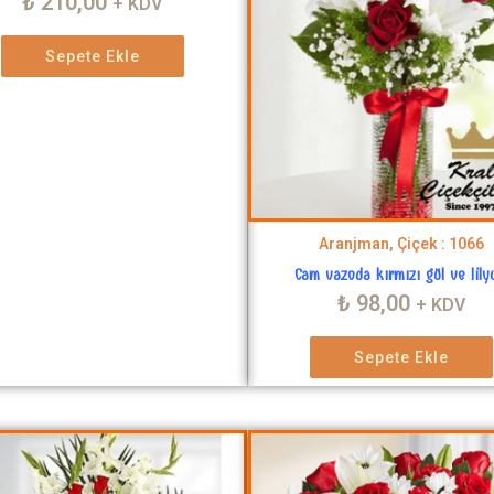
₺
210,00
+ KDV
Sepete Ekle
Aranjman, Çiçek : 1066
Cam vazoda kırmızı gül ve lil
₺
98,00
+ KDV
Sepete Ekle