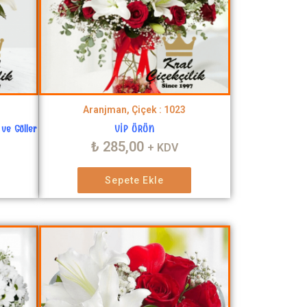
Aranjman, Çiçek : 1023
ve Güller
VİP ÜRÜN
₺
285,00
+ KDV
Sepete Ekle