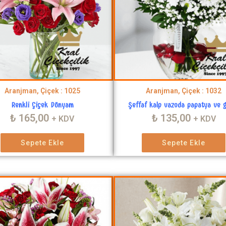
Aranjman, Çiçek : 1025
Aranjman, Çiçek : 1032
Renkli Çiçek Dünyam
Şeffaf kalp vazoda papatya ve g
₺
165,00
₺
135,00
+ KDV
+ KDV
Sepete Ekle
Sepete Ekle