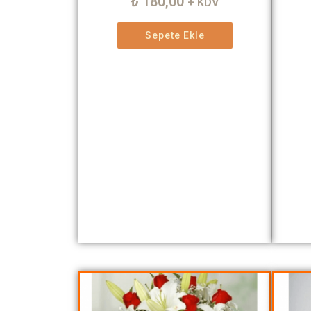
₺
180,00
+ KDV
Sepete Ekle