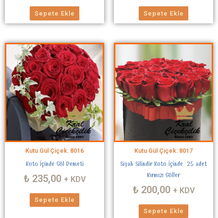
Sepete Ekle
Sepete Ekle
Kutu Gül Çiçek: 8016
Kutu Gül Çiçek: 8017
Kutu İçinde Gül Demeti
Siyah Silindir Kutu İçinde 25 adet
Kırmızı Güller
₺
235,00
+ KDV
₺
200,00
+ KDV
Sepete Ekle
Sepete Ekle