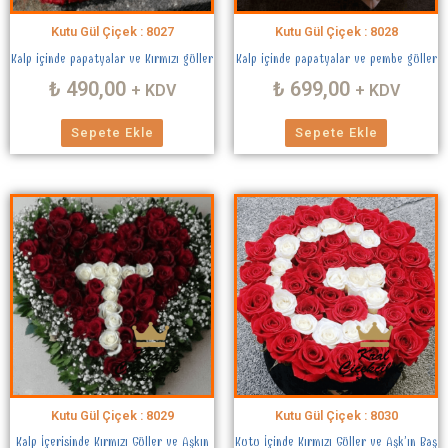
Kutu Gül Çiçek : 8027
Kutu Gül Çiçek : 8028
Kalp içinde papatyalar ve Kırmızı güller
Kalp içinde papatyalar ve pembe güller
₺
490,00
₺
699,00
+ KDV
+ KDV
Sepete Ekle
Sepete Ekle
Kutu Gül Çiçek : 8029
Kutu Gül Çiçek : 8030
Kalp İçerisinde Kırmızı Güller ve Aşkın
Kutu İçinde Kırmızı Güller ve Aşk’ın Baş