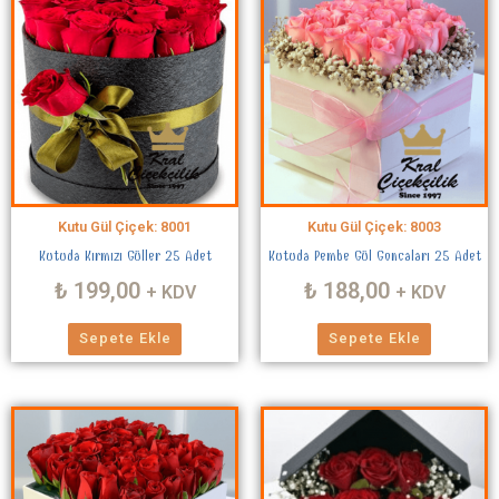
Kutu Gül Çiçek: 8001
Kutu Gül Çiçek: 8003
Kutuda Kırmızı Güller 25 Adet
Kutuda Pembe Gül Goncaları 25 Adet
₺
199,00
₺
188,00
+ KDV
+ KDV
Sepete Ekle
Sepete Ekle