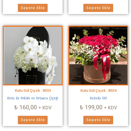
Sepete Ekle
Sepete Ekle
Kutu Gül Çiçek : 8033
Kutu Gül Çiçek : 8034
Kutu da Orkide ve Ortanca Çiçeği
Kutuda Gül
₺
160,00
₺
199,00
+ KDV
+ KDV
Sepete Ekle
Sepete Ekle