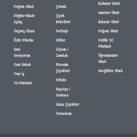
Kadınlar Günü
Doğum Günü
Çelenk
Anneler Günü
Düğün-Nikah-
Çiçek
Açılış
Buketleri
Babalar Günü
Geçmiş Olsun
Ferforje
Doğum Günü
Özür Dilerim
Güller
Evlilik Yıl
Dönümü
Seni
Lilyum /
Seviyorum
Zambak
Öğretmenler
Günü
Yeni Bebek
Mevsim
Çiçekleri
Sevgililier Günü
Yeni İş
Orkide
Yıl Dönümü
Papatya /
Gerbera
Saksı Çiçekleri
Terrarium