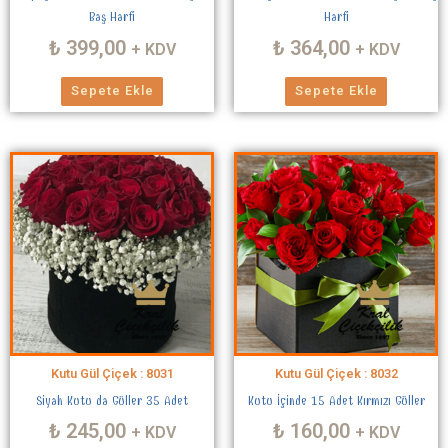
Baş Harfi
Harfi
₺
399,00
₺
364,00
+ KDV
+ KDV
Sepete Ekle
Sepete Ekle
Kutu Gül Çiçek : 8031
Kutu Gül Çiçek : 8032
Siyah Kutu da Güller 35 Adet
Kutu İçinde 15 Adet Kırmızı Güller
₺
245,00
₺
160,00
+ KDV
+ KDV