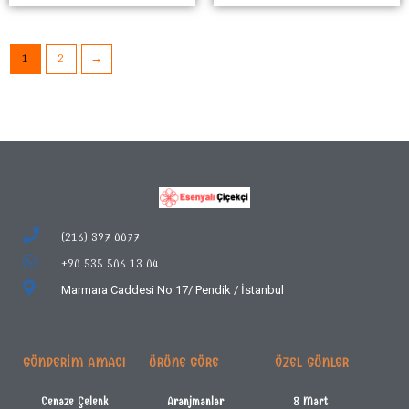
1
2
→
(216) 397 0077
+90 535 506 13 04
Marmara Caddesi No 17/
Pendik / İstanbul
GÖNDERIM AMACI
ÜRÜNE GÖRE
ÖZEL GÜNLER
Cenaze Çelenk
Aranjmanlar
8 Mart