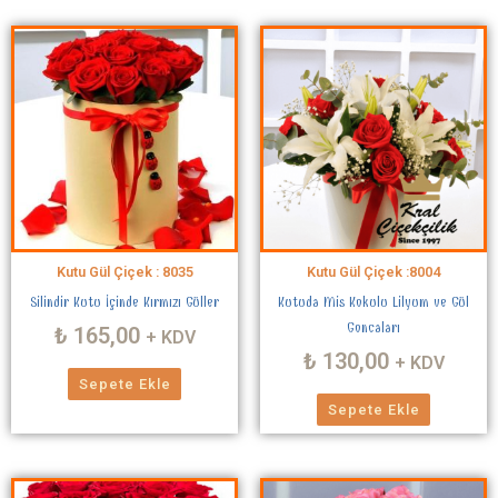
Kutu Gül Çiçek : 8035
Kutu Gül Çiçek :8004
Silindir Kutu İçinde Kırmızı Güller
Kutuda Mis Kokulu Lilyum ve Gül
Goncaları
₺
165,00
+ KDV
₺
130,00
+ KDV
Sepete Ekle
Sepete Ekle