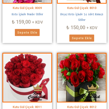
Kutu Gül Çiçek: 8009
Kutu Gül Çiçek: 8010
Kutu İçinde Pembe Güller
Beyaz Kutu İçinde 16 Adet Kırmızı
Güller
₺
159,00
+ KDV
₺
150,00
+ KDV
Sepete Ekle
Sepete Ekle
Kutu Gül Çiçek: 8011
Kutu Gül Çiçek: 8012