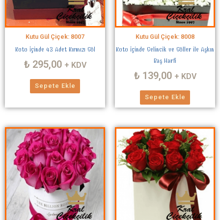
Kutu Gül Çiçek: 8007
Kutu Gül Çiçek: 8008
Kutu İçinde 43 Adet Kırmızı Gül
Kutu İçinde Gelincik ve Güller ile Aşkın
Baş Harfi
₺
295,00
+ KDV
₺
139,00
+ KDV
Sepete Ekle
Sepete Ekle