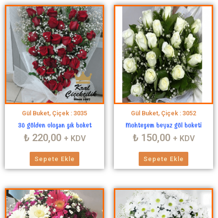
Gül Buket, Çiçek : 3035
Gül Buket, Çiçek : 3052
30 gülden oluşan şık buket
Muhteşem beyaz gül buketi
₺
220,00
₺
150,00
+ KDV
+ KDV
Sepete Ekle
Sepete Ekle