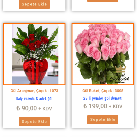
Sepete Ekle
Gül Aranjman, Çiçek : 1073
Gül Buket, Çiçek : 3008
25 li pembe gül demeti
Kalp vazoda 5 adet gül
₺
199,00
+ KDV
₺
90,00
+ KDV
Sepete Ekle
Sepete Ekle