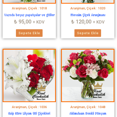
Aranjman, Çiçek : 1018
Aranjman, Çiçek : 1020
Vazoda beyaz papatyalar ve güller
Mevsim Çiçek Aranjmanı
₺
95,00
₺
120,00
+ KDV
+ KDV
Sepete Ekle
Sepete Ekle
Aranjman, Çiçek : 1036
Aranjman, Çiçek : 1048
Kalp Küre Lilyum Gül Çiçekleri
Aklımdasın Renkli Dünyam