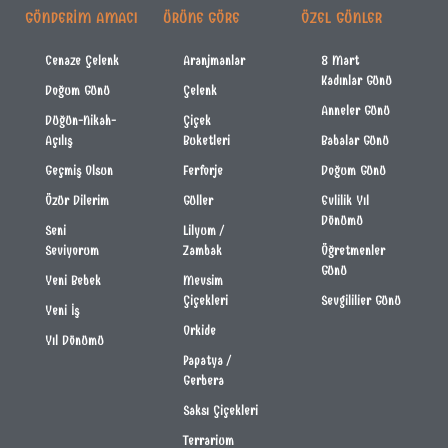
GÖNDERIM AMACI
ÜRÜNE GÖRE
ÖZEL GÜNLER
Cenaze Çelenk
Aranjmanlar
8 Mart
Kadınlar Günü
Doğum Günü
Çelenk
Anneler Günü
Düğün-Nikah-
Çiçek
Açılış
Buketleri
Babalar Günü
Geçmiş Olsun
Ferforje
Doğum Günü
Özür Dilerim
Güller
Evlilik Yıl
Dönümü
Seni
Lilyum /
Seviyorum
Zambak
Öğretmenler
Günü
Yeni Bebek
Mevsim
Çiçekleri
Sevgililier Günü
Yeni İş
Orkide
Yıl Dönümü
Papatya /
Gerbera
Saksı Çiçekleri
Terrarium