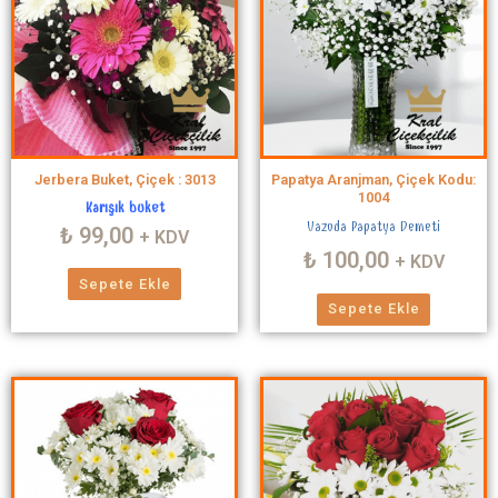
Jerbera Buket, Çiçek : 3013
Papatya Aranjman, Çiçek Kodu:
1004
Karışık buket
Vazoda Papatya Demeti
₺
99,00
+ KDV
₺
100,00
+ KDV
Sepete Ekle
Sepete Ekle