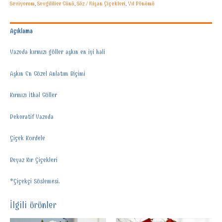
Seviyorum
,
Sevgililier Günü
,
Söz / Nişan Çiçekleri
,
Yıl Dönümü
Açıklama
Vazoda kırmızı güller aşkın en iyi hali
Aşkın En Güzel Anlatım Biçimi
Kırmızı İthal Güller
Dekoratif Vazoda
Çiçek Kurdele
Beyaz Kır Çiçekleri
*Çiçekçi Süslemesi.
İlgili ürünler