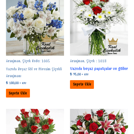
Aranjman, Çiçek Kodu: 1005
Aranjman, Çiçek : 1018
Vazoda beyaz papatyalar ve güller
Vazoda Beyaz Gül ve Mevsim Çiçekli
₺
95,00
+ KDV
Aranjmanı
₺
180,00
+ KDV
Sepete Ekle
Sepete Ekle