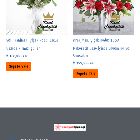
Gül Aranjman, Çiçek Kodu: 1016
Aranjman, Çiçek Kodu: 1007
Vazoda kırmızı güller
Dekoratif Vazo İçinde Lilyum ve Gül
Goncaları
₺
100,00
+ KDV
₺
199,00
+ KDV
Sepete Ekle
Sepete Ekle