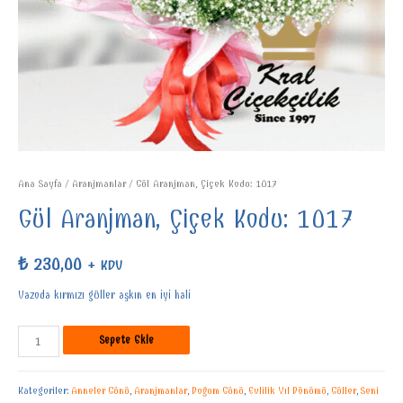
Ana Sayfa
/
Aranjmanlar
/ Gül Aranjman, Çiçek Kodu: 1017
Gül Aranjman, Çiçek Kodu: 1017
₺
230,00
+ KDV
Vazoda kırmızı güller aşkın en iyi hali
Sepete Ekle
Kategoriler:
Anneler Günü
,
Aranjmanlar
,
Doğum Günü
,
Evlilik Yıl Dönümü
,
Güller
,
Seni