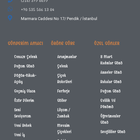
(216) 397 0077
+90 535 506 13 04
Marmara Caddesi No 17/
Pendik / İstanbul
GÖNDERIM AMACI
ÜRÜNE GÖRE
ÖZEL GÜNLER
Cenaze Çelenk
Aranjmanlar
8 Mart
Kadınlar Günü
Doğum Günü
Çelenk
Anneler Günü
Düğün-Nikah-
Çiçek
Açılış
Buketleri
Babalar Günü
Geçmiş Olsun
Ferforje
Doğum Günü
Özür Dilerim
Güller
Evlilik Yıl
Dönümü
Seni
Lilyum /
Seviyorum
Zambak
Öğretmenler
Günü
Yeni Bebek
Mevsim
Çiçekleri
Sevgililier Günü
Yeni İş